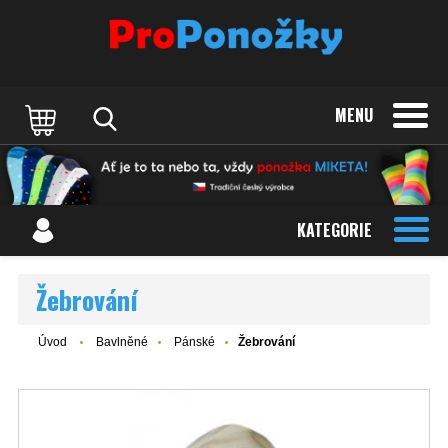
MENU
KATEGORIE
Žebrování
Úvod
Bavlněné
Pánské
Žebrování