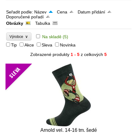
Seřadit podle:
Název
Cena
Datum přidání
Doporučené pořadí
Obrázky
Tabulka
∨
Na skladě
(5)
Výrobce
Tip
Akce
Sleva
Novinka
Zobrazené produkty
1 - 5
z celkových
5
SLEVA
Arnold vel. 14-16 tm. šedé