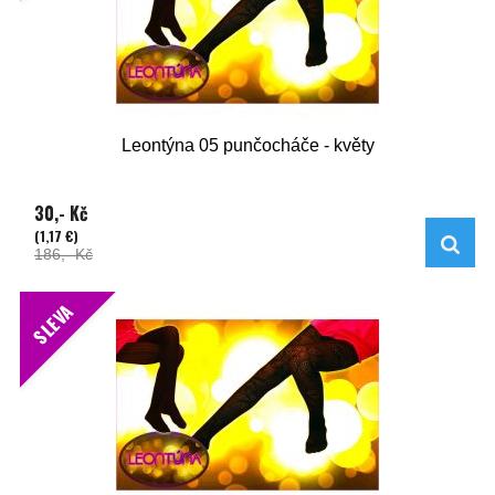
Leontýna 05 punčocháče - květy
30,- Kč
(1,17 €)
186,- Kč
SLEVA